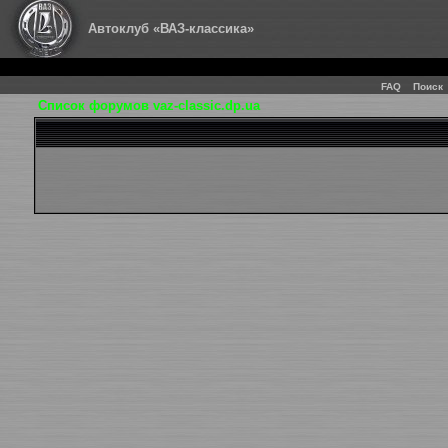
Автоклуб «ВАЗ-классика»
FAQ
Поиск
Список форумов vaz-classic.dp.ua