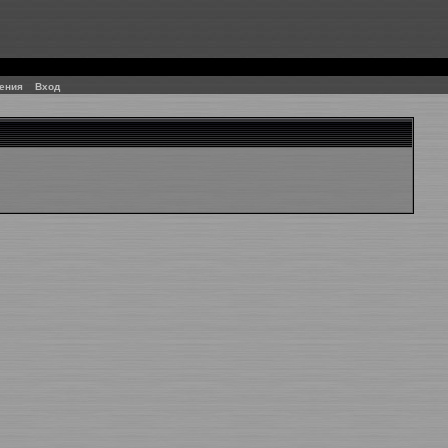
ения
Вход