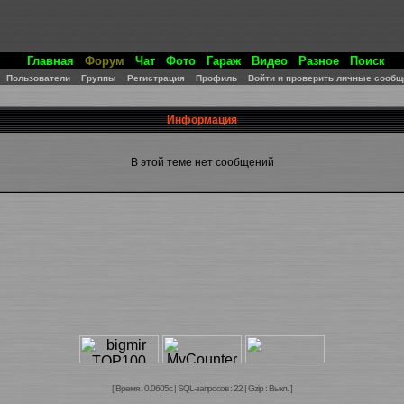
Главная
Форум
Чат
Фото
Гараж
Видео
Разное
Поиск
Пользователи
Группы
Регистрация
Профиль
Войти и проверить личные сообщ
Информация
В этой теме нет сообщений
[ Время : 0.0605с | SQL-запросов : 22 | Gzip : Выкл. ]