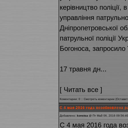
керівництво поліції, 
управління патрульної
Дніпропетровської о
патрульної поліції У
Богоноса, запросило ї
17 травня дн...
[
Читать все
]
Коментарии: 0 ::
Смотреть коментарии
(
Оставит
С 4 мая 2016 года возобновлена р
Добавлено:
konstsa
@ Пт Май 06, 2016 09:56:4
С 4 мая 2016 года в