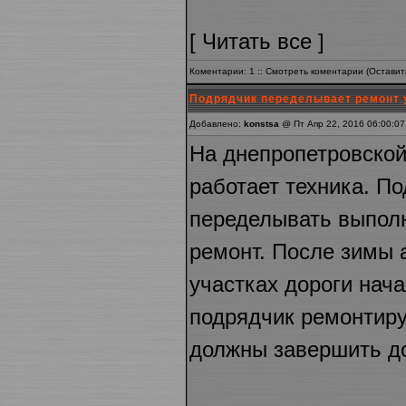
[
Читать все
]
Коментарии: 1 ::
Смотреть коментарии
(
Оставит
Подрядчик переделывает ремонт у
Добавлено:
konstsa
@ Пт Апр 22, 2016 06:00:07
На днепропетровской
работает техника. П
переделывать выпол
ремонт. После зимы 
участках дороги нач
подрядчик ремонтируе
должны завершить до