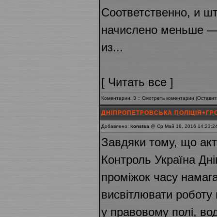
Соответственно, и ш
начислено меньше — 
из...
[
Читать все
]
Коментарии: 3 ::
Смотреть коментарии
(
Оставит
ДНІПРОПЕТРОВСЬКА ПОЛІЦІЯ+ГРО
Добавлено:
konstsa
@ Ср Май 18, 2016 14:23:2
Завдяки тому, що ак
Контроль Україна Дн
проміжок часу намага
висвітлювати роботу н
у правовому полі, во