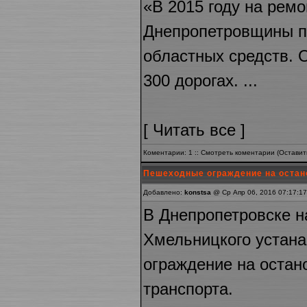
«В 2015 году на ремо
Днепропетровщины по
областных средств. 
300 дорогах. ...
[
Читать все
]
Коментарии: 1 ::
Смотреть коментарии
(
Оставит
Пешеходные ограждение на остан
Добавлено:
konstsa
@ Ср Апр 06, 2016 07:17:17
В Днепропетровске н
Хмельницкого устан
ограждение на остан
транспорта.