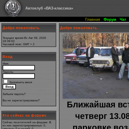
Автоклуб «ВАЗ-классика»
Главная
Форум
Чат
Добро пожаловать
Добро пожаловать
Текущее время Вс Авг 09, 2026
18:39:02
Часовой пояс: GMT + 2
Вход
Имя:
Пароль:
Запомнить меня
Забыли пароль?
Вы не
зарегистрированы
?
Ближайшая вст
четверг 13.08
Кто сейчас на форуме
Сейчас посетителей на форуме:
0
,
парковке во
из них зарегистрированных: 0,
скрытых: 0 и гостей: 0