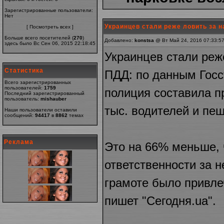
Зарегистрированные пользователи:
Нет
Украинцев стали реже ловить за 
[
Посмотреть всех
]
Больше всего посетителей (
270
)
Добавлено:
konstsa
@ Вт Май 24, 2016 07:33:5
здесь было Вс Сен 06, 2015 22:18:45
Украинцев стали реж
Статистика
ПДД: по данным Госст
Всего зарегистрированных
пользователей:
1759
полиция составила п
Последний зарегистрированный
пользователь:
mishauber
тыс. водителей и пе
Наши пользователи оставили
сообщений:
94417
в
8862
темах
Реклама
Это на 66% меньше, ч
ответственности за 
грамоте было привле
пишет "Сегодня.ua".