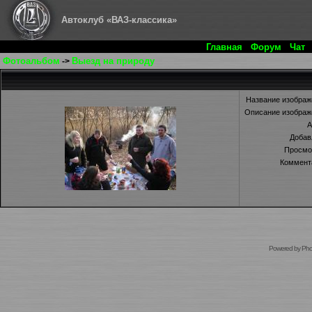
Автоклуб «ВАЗ-классика»
Главная
Форум
Чат
Фотоальбом
Выезд на природу
->
Название изображ
Описание изображ
А
Добав
Просмо
Коммент
Powered by Pho