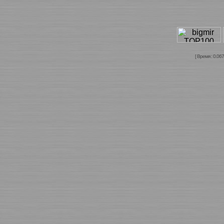
[ Время : 0.067