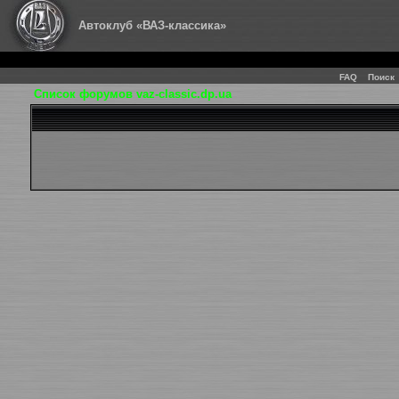
Автоклуб «ВАЗ-классика»
FAQ
Поиск
Список форумов vaz-classic.dp.ua