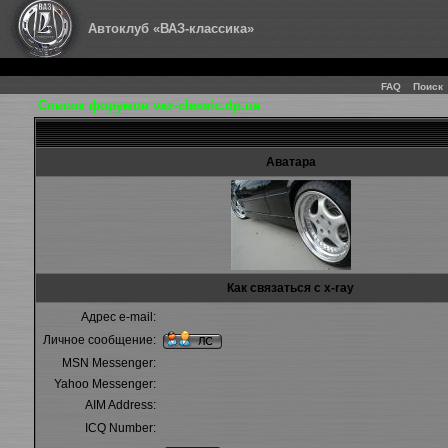
Автоклуб «ВАЗ-классика»
FAQ
Поиск
Список форумов vaz-classic.dp.ua
Аватара
Как связаться с x-ray
Адрес e-mail:
Личное сообщение:
MSN Messenger:
Yahoo Messenger:
AIM Address:
ICQ Number: