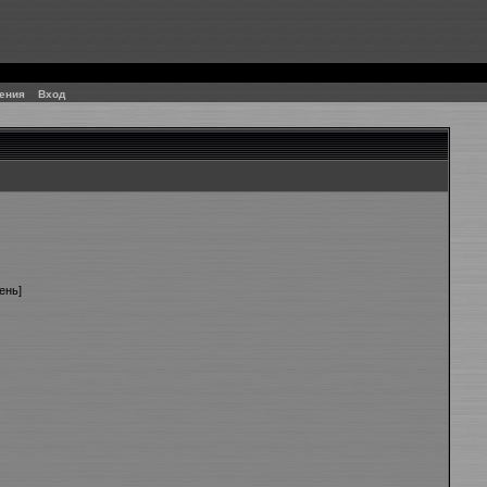
ения
Вход
ень]