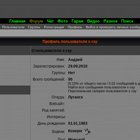
Главная
Форум
Чат
Фото
Гараж
Видео
Разное
Поиск
Пользователи
Группы
Регистрация
Профиль
Войти и проверить личные сообщ
Профиль пользователя x-ray
О пользователе x-ray
Имя:
Андрей
Зарегистрирован:
29.09.2010
Группы:
Нет
Всего сообщений:
90
[0.10% от общего числа / 0.02 сообщений в д
Найти все сообщения пользователя x-ray
Персональная галерея пользователя x-ray
Откуда:
Луганск
Вэбсайт:
Род занятий:
Интересы:
День рождения:
01.01.1983
Козерог
Зодиак:
Пол:
Мужской