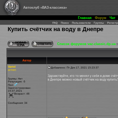
Автоклуб «ВАЗ-классика»
Главная
Форум
Чат
FAQ
Поиск
Пользователи
Группы
Регистр
Купить счётчик на воду в Днепре
Список форумов vaz-classic.dp.ua
:
Автор
Vartel
Добавлено: Пт Дек 17, 2021 15:23:37
armen
Здравствуйте, кто то менял у себя в доме счё
Группы: Нет
в Днепре можно новый счётчик на воду купить?
Репутация
: -5
Пол:
Зарегистрирован:
15.07.2021
Возраст: 46
Сообщения: 34