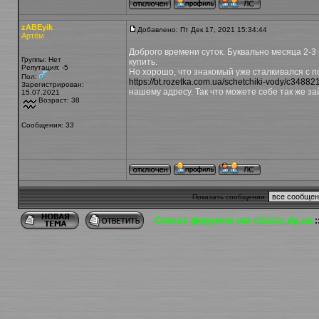
zABEyik
Добавлено: Пт Дек 17, 2021 15:34:44
Артём
Доброго времени суток. Буквально месяца 2-3 
Группы: Нет
купить.
Репутация
: -5
Но хорошо, что знакомый уже сталкивался с по
Пол:
https://bt.rozetka.com.ua/schetchiki-vody/c3488
Зарегистрирован:
нашему адресу. Так что можете себе так же зай
15.07.2021
Возраст: 38
Сообщения: 33
Показать сообщения:
Список форумов vaz-classic.dp.ua
: