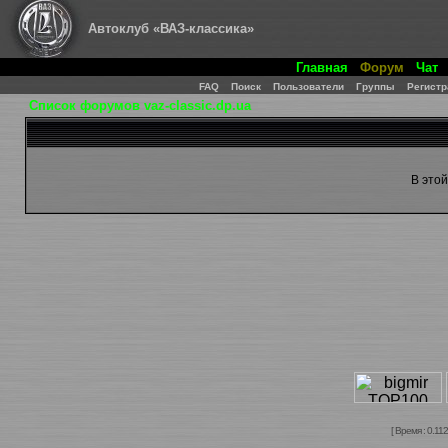
Автоклуб «ВАЗ-классика»
Главная
Форум
Чат
FAQ
Поиск
Пользователи
Группы
Регистр
Список форумов vaz-classic.dp.ua
В это
[ Время : 0.112