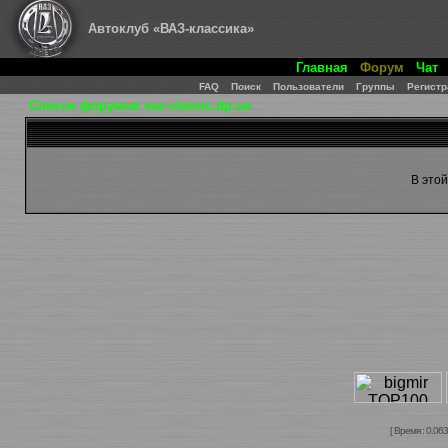
Автоклуб «ВАЗ-классика»
Главная
Форум
Чат
FAQ
Поиск
Пользователи
Группы
Регистр
Список форумов vaz-classic.dp.ua
В это
[ Время : 0.063