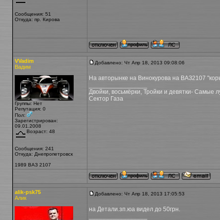
Сообщения: 51
Откуда: пр. Кирова
VVadim
Добавлено: Чт Апр 18, 2013 09:08:06
Вадим
На авторынке на Винокурова на ВАЗ2107 "кор
_________________
Двойки, восьмёрки, Тройки и девятки- Самые л
Сектор Газа
Группы: Нет
Репутация: 0
Пол:
Зарегистрирован:
09.01.2008
Возраст: 48
Сообщения: 241
Откуда: Днепропетровск
1989 ВАЗ 2107
alik-psk75
Добавлено: Чт Апр 18, 2013 17:05:53
Алик
на Детали.зп.юа видел до 50грн.
_________________