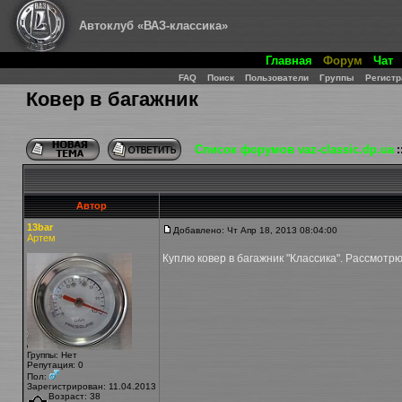
Автоклуб «ВАЗ-классика»
Главная
Форум
Чат
FAQ
Поиск
Пользователи
Группы
Регистр
Ковер в багажник
Список форумов vaz-classic.dp.ua
:
Автор
13bar
Добавлено: Чт Апр 18, 2013 08:04:00
Артем
Куплю ковер в багажник "Классика". Рассмотр
Группы: Нет
Репутация: 0
Пол:
Зарегистрирован: 11.04.2013
Возраст: 38