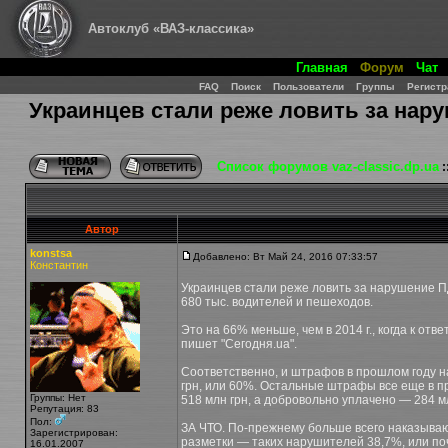
Автоклуб «ВАЗ-классика»
Главная
Форум
Чат
FAQ
Поиск
Пользователи
Группы
Регистр
Украинцев стали реже ловить за нар
Список форумов vaz-classic.dp.ua
:
Автор
konstsa
Добавлено: Вт Май 24, 2016 07:33:57
Константин
Украинцев стали реже ловить за нарушение ПД
680 тыс. водителей и пешеходов.
Это на 66% меньше, чем в 2014 г., когда к от
пишет "Сегодня.ua".
Соответственно, и штрафов в прошлом году н
грн, или 60%. Остальные штрафы все еще в п
Группы: Нет
518 млн грн, а добровольно уплачено — 284 м
Репутация
: 83
Пол:
ЗА ЧТО. По-прежнему больше всего наказываю
Зарегистрирован:
разметки — таких нарушителей 38,7%, или поч
16.01.2007