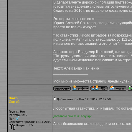
В департаменте дорожной полиции подтвержда
готовится внедрение системы автослежения за
бюджете на 2016 г. не выделено достаточно с
Эксперты: ловят не всех
Юрист Алексей Святогор, специализирующийся
просто не все фиксируют.
"По статистике, число штрафов за поврежден
полицией. — Авт.) упало за год мало, со 112 
и намного меньше аварий, а этого нет", — гов
А автоэксперт Владимир Шляховой, считает, ч
"Патруль в движении может выявить намного б
едут слишком медленно или слишком быстро"
Текст: Александр Панченко
_________________
Мой мир из множества страниц: чреды нулей, 
drako
Добавлено: Вт Ноя 12, 2019 12:49:50
Сергей
Любопытная статистика. Учитывая, что остан
Группы: Нет
Репутация: 0
Добавлено спустя 32 секунды:
Пол:
Зарегистрирован: 12.11.2019
А вот безопаснее стало вряд ли мне так кажетс
Возраст: 35