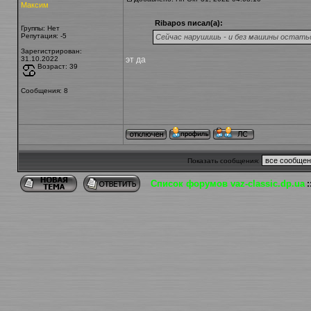
Максим
Ribapos писал(а):
Группы: Нет
Репутация
: -5
Сейчас нарушишь - и без машины остать
Зарегистрирован:
31.10.2022
эт да
Возраст: 39
Сообщения: 8
Показать сообщения:
Список форумов vaz-classic.dp.ua
: