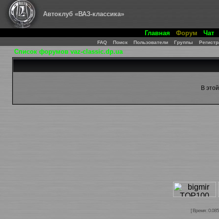
Автоклуб «ВАЗ-классика»
Главная
Форум
Чат
FAQ
Поиск
Пользователи
Группы
Регистр
Список форумов vaz-classic.dp.ua
В это
[ Время : 0.085