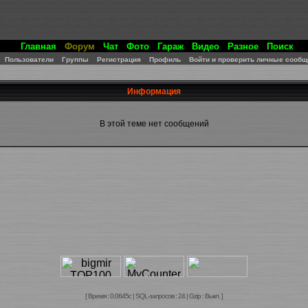
Главная
Форум
Чат
Фото
Гараж
Видео
Разное
Поиск
Пользователи
Группы
Регистрация
Профиль
Войти и проверить личные сообщ
Информация
В этой теме нет сообщений
[ Время : 0.0645с | SQL-запросов : 24 | Gzip : Выкл. ]