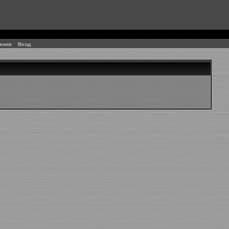
ения
Вход