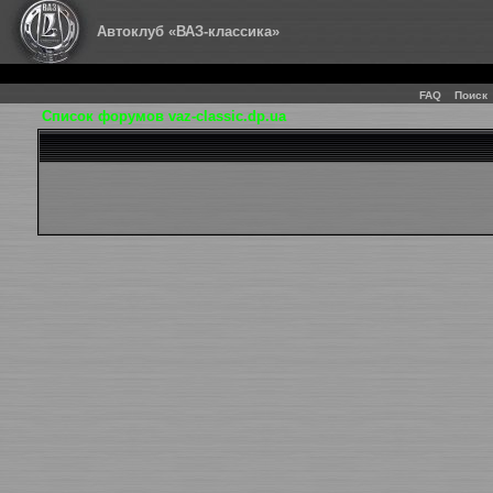
Автоклуб «ВАЗ-классика»
FAQ
Поиск
Список форумов vaz-classic.dp.ua